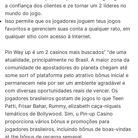
a confiança dos clientes e ze tornar um 2 líderes no
mundo do jogo.
Isso permite que os jogadores joguem teus jogos
favoritos e gerenciem suas conta a qualquer rato, em
qualquer sitio com acesso à Internet.
Pin Way up é um 2 casinos mais buscados” “de uma
atualidade, principalmente no Brasil. A maior zona da
comunidade de apostadores do planeta chegam até
some sort of plataforma pelo atrativo bônus inicial e
permanecem nele por ser um ambiente agradável e
com diversas oportunidades reais de vencer. Os
jogadores brasileiros gostam de jogos lo que Teen
Patti, Frisar Bahar, Rummy, elizabeth caça-níqueis
temáticos de Bollywood. Sim, u Pin-up Casino
proporciona vários bônus e promoções para
jogadores brasileiros, incluindo bônus de boas-vindas
at the bônus de recarga semanal.