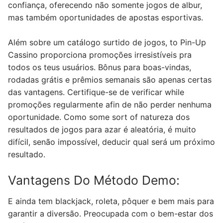
confiança, oferecendo não somente jogos de albur,
mas também oportunidades de apostas esportivas.
Além sobre um catálogo surtido de jogos, to Pin-Up
Cassino proporciona promoções irresistíveis pra
todos os teus usuários. Bônus para boas-vindas,
rodadas grátis e prêmios semanais são apenas certas
das vantagens. Certifique-se de verificar while
promoções regularmente afin de não perder nenhuma
oportunidade. Como some sort of natureza dos
resultados de jogos para azar é aleatória, é muito
difícil, senão impossível, deducir qual será um próximo
resultado.
Vantagens Do Método Demo:
E ainda tem blackjack, roleta, pôquer e bem mais para
garantir a diversão. Preocupada com o bem-estar dos