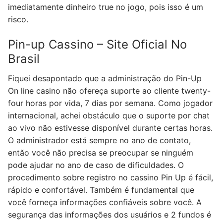
imediatamente dinheiro true no jogo, pois isso é um
risco.
Pin-up Cassino – Site Oficial No
Brasil
Fiquei desapontado que a administração do Pin-Up
On line casino não ofereça suporte ao cliente twenty-
four horas por vida, 7 dias por semana. Como jogador
internacional, achei obstáculo que o suporte por chat
ao vivo não estivesse disponível durante certas horas.
O administrador está sempre no ano de contato,
então você não precisa se preocupar se ninguém
pode ajudar no ano de caso de dificuldades. O
procedimento sobre registro no cassino Pin Up é fácil,
rápido e confortável. Também é fundamental que
você forneça informações confiáveis ​​sobre você. A
segurança das informações dos usuários e 2 fundos é