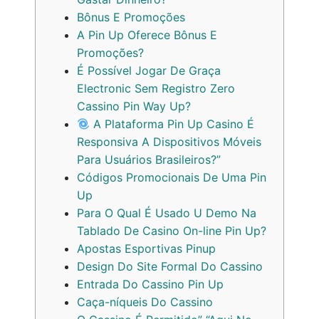
Bônus E Promoções
A Pin Up Oferece Bônus E
Promoções?
É Possível Jogar De Graça
Electronic Sem Registro Zero
Cassino Pin Way Up?
A Plataforma Pin Up Casino É
Responsiva A Dispositivos Móveis
Para Usuários Brasileiros?”
Códigos Promocionais De Uma Pin
Up
Para O Qual É Usado U Demo Na
Tablado De Casino On-line Pin Up?
Apostas Esportivas Pinup
Design Do Site Formal Do Cassino
Entrada Do Cassino Pin Up
Caça-níqueis Do Cassino