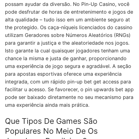
possam ayudar da diversão. No Pin-Up Casino, você
pode desfrutar de horas de entretenimento e jogos de
alta qualidade – tudo isso em um ambiente seguro at
the protegido. Os caça-níqueis licenciados do cassino
utilizam Geradores sobre Números Aleatórios (RNGs)
para garantir a justiça e the aleatoriedade nos jogos.
Isto garante la cual quaisquer jogadores tenham uma
chance la misma e justa de ganhar, proporcionando
uma experiência de jogo segura e agradável. A seção
para apostas esportivas oferece uma experiência
integrada, com um rápido pin-up bet get access para
facilitar u acesso. Se favorecer, o pin upwards bet app
pode ser baixado diretamente no seu mecanismo para
uma experiência ainda mais prática.
Que Tipos De Games São
Populares No Meio De Os