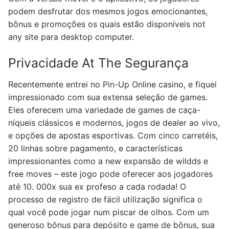
podem desfrutar dos mesmos jogos emocionantes,
bônus e promoções os quais estão disponíveis not
any site para desktop computer.
Privacidade At The Segurança
Recentemente entrei no Pin-Up Online casino, e fiquei
impressionado com sua extensa seleção de games.
Eles oferecem uma variedade de games de caça-
níqueis clássicos e modernos, jogos de dealer ao vivo,
e opções de apostas esportivas. Com cinco carretéis,
20 linhas sobre pagamento, e características
impressionantes como a new expansão de wildds e
free moves – este jogo pode oferecer aos jogadores
até 10. 000x sua ex profeso a cada rodada! O
processo de registro de fácil utilização significa o
qual você pode jogar num piscar de olhos. Com um
generoso bônus para depósito e game de bônus, sua