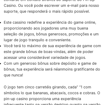
Casino. Ou você pode escrever um e-mail para nosso
suporte, que responderá o mais rápido possível.
Este cassino redefine a experiência do game online,
proporcionando aos jogadores uma muy buena
seleção de jogos, bônus generosos, promoções e um
lugar de jogo tranquilo e conveniente.
Você terá to máximo de sua experiência de game com
este grande bônus de boas-vindas, além de poder
acessar uma considerável variedade de jogos.
Com um generoso bônus sobre depósito e game de
bônus, tua experiência será néanmoins gratificante do
que nunca!
O jogo tem cinco carretéis girando, cada” “1 com
símbolos lo que bananas, abacaxis, cocos e cobras. O
pin-up casino proporciona uma experiência
infrecuente tanto na versão desktop quanto na versão