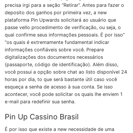
precisa irgi para a seção “Retirar”. Antes para fazer o
deposito dos ganhos por primeira vez, a new
plataforma Pin Upwards solicitará ao usuário que
passe vello procedimento de verificação, ou seja, o
qual confirme seus informações pessoais. É por isso”
“os quais é extremamente fundamental indicar
informações confiáveis ​​sobre você. Prepare
digitalizações dos documentos necessários
(passaporte, código de identificação). Além disso,
você possui a opção sobre chat ao listo disponível 24
horas por dia, to que será bastante útil caso você
esqueça a senha de acesso à sua conta. Se isso
acontecer, você pode solicitar os quais lhe enviem 1
e-mail para redefinir sua senha.
Pin Up Cassino Brasil
É por isso que existe a new necessidade de uma