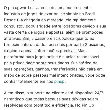
O pin upward cassino se destaca na crescente
indústria de jogos de azar online simply no Brasil.
Desde tua chegada ao mercado, ele rapidamente
conquistou popularidade entre jogadores devido à sua
vasta oferta de jogos e apostas, além de promoções
atrativas. Sim, u cassino é scrupoloso quanto ao
fornecimento de dados pessoais por parte 2 usuários,
exigindo apenas informações precisas. Mas a
plataforma para jogos online é a única responsável
pela privacidade sobre seus dados. O histórico de
suas operações, ganhos, transferências não cairá em
mãos de sobre pessoas mal intencionadas, você pode
confiar totalmente em nós
pinup
.
Além disso, o suporte ao cliente está disponível 24/7,
garantindo que todas because suas dúvidas sejam
resolvidas com prontitud e eficiência. No Pin Up