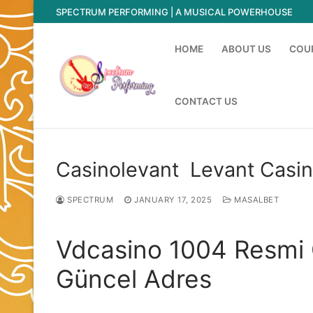
Skip
SPECTRUM PERFORMING | A MUSICAL POWERHOUSE
to
content
HOME
ABOUT US
COU
CONTACT US
Casinolevant ️ Levant Casino
SPECTRUM
JANUARY 17, 2025
MASALBET
Vdcasino 1004 Resmi G
Güncel Adres