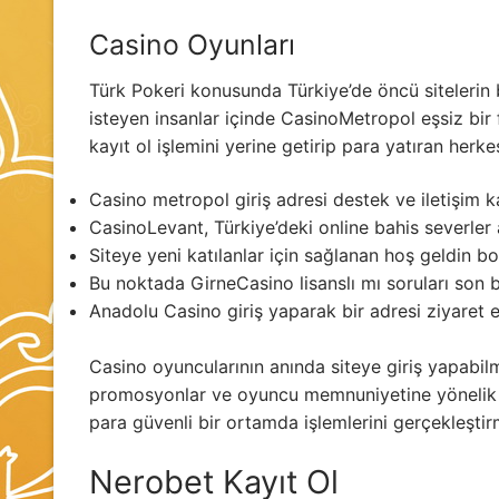
Casino Oyunları
Türk Pokeri konusunda Türkiye’de öncü sitelerin
isteyen insanlar içinde CasinoMetropol eşsiz bir 
kayıt ol işlemini yerine getirip para yatıran herke
Casino metropol giriş adresi destek ve iletişim k
CasinoLevant, Türkiye’deki online bahis severler
Siteye yeni katılanlar için sağlanan hoş geldin bo
Bu noktada GirneCasino lisanslı mı soruları son 
Anadolu Casino giriş yaparak bir adresi ziyaret 
Casino oyuncularının anında siteye giriş yapabilm
promosyonlar ve oyuncu memnuniyetine yönelik 
para güvenli bir ortamda işlemlerini gerçekleştir
Nerobet Kayıt Ol