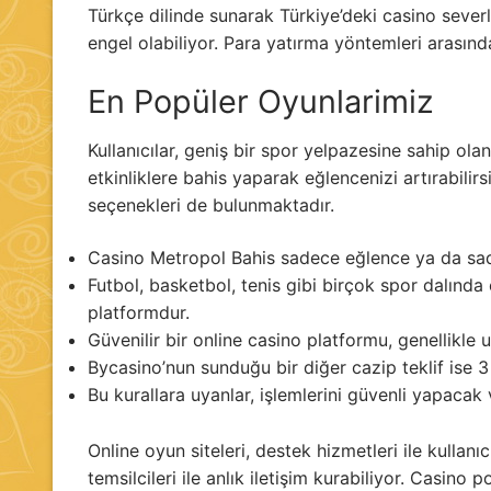
Türkçe dilinde sunarak Türkiye’deki casino severle
engel olabiliyor. Para yatırma yöntemleri arasınd
En Popüler Oyunlarimiz
Kullanıcılar, geniş bir spor yelpazesine sahip o
etkinliklere bahis yaparak eğlencenizi artırabilirs
seçenekleri de bulunmaktadır.
Casino Metropol Bahis sadece eğlence ya da sa
Futbol, basketbol, tenis gibi birçok spor dalında 
platformdur.
Güvenilir bir online casino platformu, genellikle u
Bycasino’nun sunduğu bir diğer cazip teklif ise
Bu kurallara uyanlar, işlemlerini güvenli yapacak 
Online oyun siteleri, destek hizmetleri ile kullanı
temsilcileri ile anlık iletişim kurabiliyor. Casino p