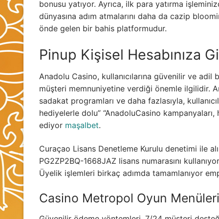
bonusu yatıyor. Ayrıca, ilk para yatırma işlemin
dünyasına adım atmalarını daha da cazip bloomin
önde gelen bir bahis platformudur.
Pinup Kişisel Hesabınıza Gi
Anadolu Casino, kullanıcılarına güvenilir ve adil
müşteri memnuniyetine verdiği önemle ilgilidir. A
sadakat programları ve daha fazlasıyla, kullanıcı
hediyelerle dolu” “AnadoluCasino kampanyaları, he
ediyor
maşalbet
.
Curaçao Lisans Denetleme Kurulu denetimi ile alın
PG2ZP2BQ-1668JAZ lisans numarasını kullanıyor. C
Üyelik işlemleri birkaç adımda tamamlanıyor emp
Casino Metropol Oyun Menüler
Güvenilir ödeme yöntemleri, 7/24 müşteri desteği 