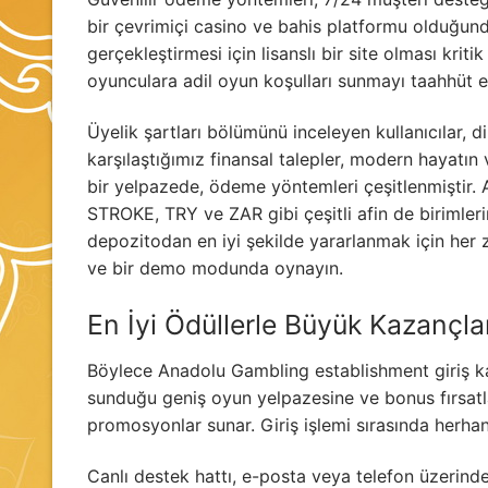
bir çevrimiçi casino ve bahis platformu olduğund
gerçekleştirmesi için lisanslı bir site olması krit
oyunculara adil oyun koşulları sunmayı taahhüt e
Üyelik şartları bölümünü inceleyen kullanıcılar, 
karşılaştığımız finansal talepler, modern hayatın
bir yelpazede, ödeme yöntemleri çeşitlenmişti
STROKE, TRY ve ZAR gibi çeşitli afin de birimleri
depozitodan en iyi şekilde yararlanmak için her
ve bir demo modunda oynayın.
En İyi Ödüllerle Büyük Kazançla
Böylece Anadolu Gambling establishment giriş kap
sunduğu geniş oyun yelpazesine ve bonus fırsatlar
promosyonlar sunar. Giriş işlemi sırasında herha
Canlı destek hattı, e-posta veya telefon üzerinden