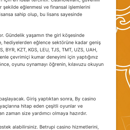
 şekilde eğlenmesi ve finansal işlemlerini
 lisansa sahip olup, bu lisans sayesinde
yor. Gündelik yaşamın the girl köşesinde
lere, hediyelerden eğlence sektörüne kadar geniş
S, BYR, KZT, KGS, LEU, TJS, TMT, UZS, UAH,
denle çevrimiçi kumar deneyimi için yaptığınız
 önce, oyunu oynamayı öğrenin, kılavuzu okuyun
başlayacak. Giriş yaptıktan sonra, By casino
yaçlarına hitap eden çeşitli oyunlar ve
man zaman size yardımcı olmaya hazırdır.
tek alabilirsiniz. Betrupi casino hizmetlerini,