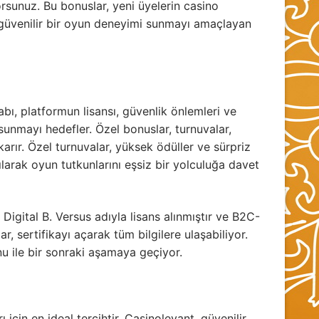
rsunuz. Bu bonuslar, yeni üyelerin casino
 güvenilir bir oyun deneyimi sunmayı amaçlayan
bı, platformun lisansı, güvenlik önlemleri ve
sunmayı hedefler. Özel bonuslar, turnuvalar,
arır. Özel turnuvalar, yüksek ödüller ve sürpriz
larak oyun tutkunlarını eşsiz bir yolculuğa davet
Digital B. Versus adıyla lisans alınmıştır ve B2C-
 sertifikayı açarak tüm bilgilere ulaşabiliyor.
 ile bir sonraki aşamaya geçiyor.
çin en ideal tercihtir. Casinolevant, güvenilir