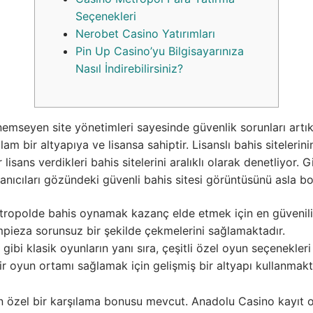
Seçenekleri
Nerobet Casino Yatırımları
Pin Up Casino’yu Bilgisayarınıza
Nasıl İndirebilirsiniz?
nemseyen site yönetimleri sayesinde güvenlik sorunları artık
m bir altyapıya ve lisansa sahiptir. Lisanslı bahis sitelerini
r lisans verdikleri bahis sitelerini aralıklı olarak denetliyor.
lanıcıları gözündeki güvenli bahis sitesi görüntüsünü asla b
etropolde bahis oynamak kazanç elde etmek için en güvenilir 
ı empieza sorunsuz bir şekilde çekmelerini sağlamaktadır.
gibi klasik oyunların yanı sıra, çeşitli özel oyun seçenekler
r oyun ortamı sağlamak için gelişmiş bir altyapı kullanmakt
için özel bir karşılama bonusu mevcut. Anadolu Casino kayı