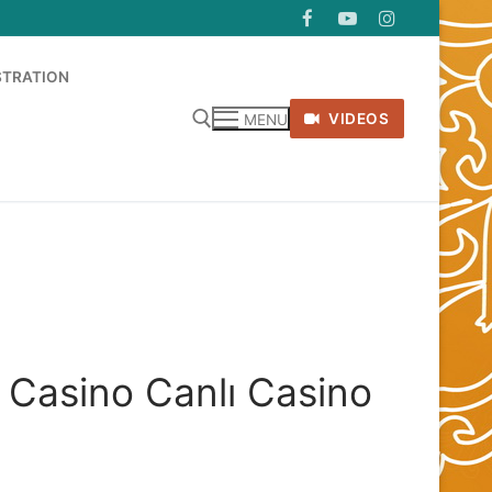
STRATION
VIDEOS
MENU
 Casino Canlı Casino