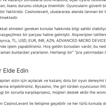
an, lisans durumu oldukça önemlidir. Oyuncuların güvenli bir
ik bir faktördür. Casinolevant, uluslararası alanda tanınan bir
tmektedir.
dikkat etmeleri gereken konular hakkında bilgi sahibi olabili
 vazgeçilmez bir parçası haline gelmiştir. Alışverişten tatil
r. Ayrıca, TL, USD, EUR, INR, AZN, ADVANCED MICRO DEVICE
nde işlem yapabilirsiniz. Hoş geldin bonusları vardır, bu ne
 zaman bunlardan yararlanın. Herhangi bir” “pra yatırmadan
r Elde Edin
ıları sizin için açılacak ve kazanç dolu bir oyun deneyimi 
ına erişebilirsiniz. Bycasino, the girl türden oyuncunun ihti
ngi bir sorunla karşılaşırsanız, müşteri destek ekibi the wo
 CasinoLevant ile iletişime geçebilir ve her türlü konuda des