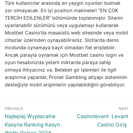
Türk kullanıcılar arasında en yaygın oyunları bulmak
zor olmayacak. En iyi position makineleri “EN ÇOK
TERCİH EDİLENLER” bölümünde toplanmıştır. Sitenin
uyarlanabilir sürümünü veya uygulamayı kullanarak
Mostbet Casino’da masaüstü web sitesinde veya mobil
cihazlar üzerinden oynayabilirsiniz. Slotlarda demo
modunda oynamaya kayıt olmadan fiel erişilebilir.
Ancak parayla oynamak için Mostbet casino login ve
oyun hesabınızda yeterli miktarda paraya sahip
olmaya ihtiyacınız va. Betebet gir işlemleri ile ilgili
araştırma yapanlar, Pronet Gambling altyapı sisteminin
desteğiyle mobil erişimlerin yapılabildiğini görebiliyor.
Post
PREVIOUS
NEXT
navigation
Previous
Next
Najlepiej Wypłacalne
Casinolevant ️ Levant
post:
post:
Kasyna Ranking Kasyn
Casino Giriş ️
Watts Polsce 2024