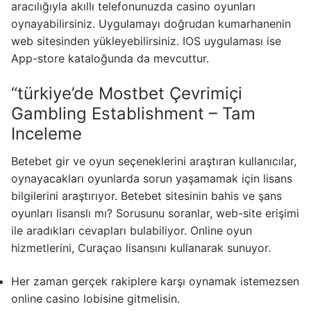
aracılığıyla akıllı telefonunuzda casino oyunları
oynayabilirsiniz. Uygulamayı doğrudan kumarhanenin
web sitesinden yükleyebilirsiniz. IOS uygulaması ise
App-store kataloğunda da mevcuttur.
“türkiye’de Mostbet Çevrimiçi
Gambling Establishment – Tam
Inceleme
Betebet gir ve oyun seçeneklerini araştıran kullanıcılar,
oynayacakları oyunlarda sorun yaşamamak için lisans
bilgilerini araştırıyor. Betebet sitesinin bahis ve şans
oyunları lisanslı mı? Sorusunu soranlar, web-site erişimi
ile aradıkları cevapları bulabiliyor. Online oyun
hizmetlerini, Curaçao lisansını kullanarak sunuyor.
Her zaman gerçek rakiplere karşı oynamak istemezsen
online casino lobisine gitmelisin.