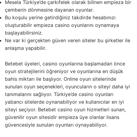
Mesela Türkiye’de çarkıfelek olarak bilinen empieza bir
çemberin dönmesine dayanan oyunlar.
Bu koşulu yerine getirdiğiniz takdirde hesabınızı
oluşturabilir empieza casino oyunlarını oynamaya
başlayabilirsiniz.
Ne var ki gerçekten güven veren siteler bu şirketler ile
anlaşma yapabilir.
Betebet üyeleri, casino oyunlarına başlamadan önce
oyun stratejilerini öğreniyor ve oyunlarına en düşük
bahis miktarı ile başlıyor. Online oyun sitelerinde
sunulan oyun seçenekleri, oyuncuların o siteyi daha iyi
tanımalarını sağlıyor. Türkiye’de casino oyunları
yabancı sitelerde oynanabiliyor ve kullanıcılar en iyi
siteyi seçiyor. Betebet casino oyun hizmetleri sunan,
güvenilir oyun sitesidir empieza üye olanlar lisans
güvencesiyle sunulan oyunları oynayabiliyor.