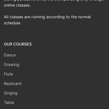
online classes.
All classes are running according to the normal
schedule.
OUR COURSES
Dance
Drawing
Flute
Keyboard
Singing
Tabla