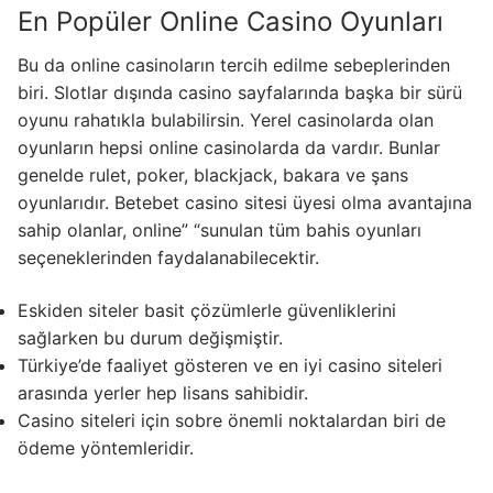
En Popüler Online Casino Oyunları
Bu da online casinoların tercih edilme sebeplerinden
biri. Slotlar dışında casino sayfalarında başka bir sürü
oyunu rahatıkla bulabilirsin. Yerel casinolarda olan
oyunların hepsi online casinolarda da vardır. Bunlar
genelde rulet, poker, blackjack, bakara ve şans
oyunlarıdır. Betebet casino sitesi üyesi olma avantajına
sahip olanlar, online” “sunulan tüm bahis oyunları
seçeneklerinden faydalanabilecektir.
Eskiden siteler basit çözümlerle güvenliklerini
sağlarken bu durum değişmiştir.
Türkiye’de faaliyet gösteren ve en iyi casino siteleri
arasında yerler hep lisans sahibidir.
Casino siteleri için sobre önemli noktalardan biri de
ödeme yöntemleridir.