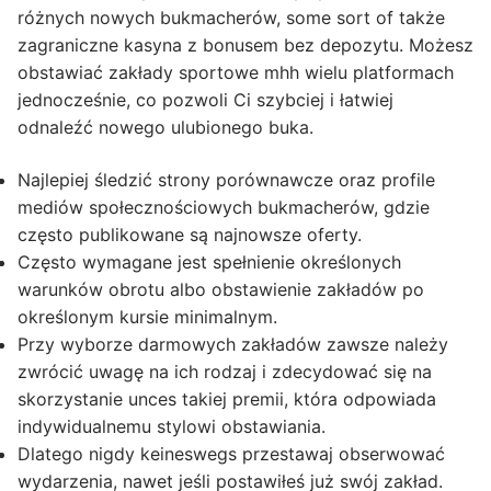
różnych nowych bukmacherów, some sort of także
zagraniczne kasyna z bonusem bez depozytu. Możesz
obstawiać zakłady sportowe mhh wielu platformach
jednocześnie, co pozwoli Ci szybciej i łatwiej
odnaleźć nowego ulubionego buka.
Najlepiej śledzić strony porównawcze oraz profile
mediów społecznościowych bukmacherów, gdzie
często publikowane są najnowsze oferty.
Często wymagane jest spełnienie określonych
warunków obrotu albo obstawienie zakładów po
określonym kursie minimalnym.
Przy wyborze darmowych zakładów zawsze należy
zwrócić uwagę na ich rodzaj i zdecydować się na
skorzystanie unces takiej premii, która odpowiada
indywidualnemu stylowi obstawiania.
Dlatego nigdy keineswegs przestawaj obserwować
wydarzenia, nawet jeśli postawiłeś już swój zakład.