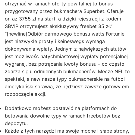
otrzymać w ramach oferty powitalnej to bonus
przygotowany przez bukmachera Superbet. Oferuje
on aż 3755 zł na start, a dzięki rejestracji z kodem
SBVIP otrzymujesz ekskluzywny freebet 35 zł.”
“[newline]Odbiór darmowego bonusu watts Fortunie
jest niezwykle prosty i keineswegs wymaga
dokonywania wpłaty. Jednym z największych atutów
jest możliwość natychmiastowej wypłaty potencjalnej
wygranej, bez potrącania kwoty bonusu – co często
zdarza się u odmiennych bukmacherów. Mecze NFL to
spektakl, a new nasze typy bukmacherskie na futbol
amerykański sprawią, że będziesz zawsze gotowy em
rozpoczęcie akcji.
Dodatkowo możesz postawić na platformach do
betowania dowolne typy w ramach freebetów bez
depozytu.
Każde z tych narzędzi ma swoje mocne i słabe strony,