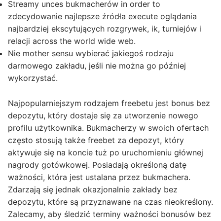
Streamy unces bukmacherów in order to
zdecydowanie najlepsze źródła execute oglądania
najbardziej ekscytujących rozgrywek, ik, turniejów i
relacji across the world wide web.
Nie mother sensu wybierać jakiegoś rodzaju
darmowego zakładu, jeśli nie można go później
wykorzystać.
Najpopularniejszym rodzajem freebetu jest bonus bez
depozytu, który dostaje się za utworzenie nowego
profilu użytkownika. Bukmacherzy w swoich ofertach
często stosują także freebet za depozyt, który
aktywuje się na koncie tuż po uruchomieniu głównej
nagrody gotówkowej. Posiadają określoną datę
ważności, która jest ustalana przez bukmachera.
Zdarzają się jednak okazjonalnie zakłady bez
depozytu, które są przyznawane na czas nieokreślony.
Zalecamy, aby śledzić terminy ważności bonusów bez