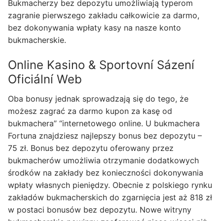
Bukmacherzy bez depozytu umożliwiają typerom
zagranie pierwszego zakładu całkowicie za darmo,
bez dokonywania wpłaty kasy na nasze konto
bukmacherskie.
Online Kasino & Sportovní Sázení
Oficiální Web
Oba bonusy jednak sprowadzają się do tego, że
możesz zagrać za darmo kupon za kasę od
bukmachera” “internetowego online. U bukmachera
Fortuna znajdziesz najlepszy bonus bez depozytu –
75 zł. Bonus bez depozytu oferowany przez
bukmacherów umożliwia otrzymanie dodatkowych
środków na zakłady bez konieczności dokonywania
wpłaty własnych pieniędzy. Obecnie z polskiego rynku
zakładów bukmacherskich do zgarnięcia jest aż 818 zł
w postaci bonusów bez depozytu. Nowe witryny