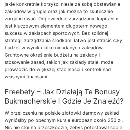
jakie konkretnie korzyści niesie za sobą obstawianie
zakładów w grupie oraz jak można to skutecznie
zorganizować. Odpowiednie zarządzanie kapitałem
jest kluczowym elementem długoterminowego
sukcesu w zakładach sportowych. Bez solidnej
strategii zarządzania środkami łatwo jest stracić cały
budżet w wyniku kilku nieudanych zakładów.
Gruntowne określenie budżetu na zakłady i
stosowanie zasad, takich jak zakłady stałe, może
prowadzić do większej stabilności i kontroli nad
własnymi finansami.
Freebety – Jak Działają Te Bonusy
Bukmacherskie I Gdzie Je Znaleźć?
W przeliczeniu na polskie złotówki darmowy zakład
wyniósłby po obecnym kursie european około 250 zł.
Nic nie stoi na przeszkodzie, żebyś potestował sobie