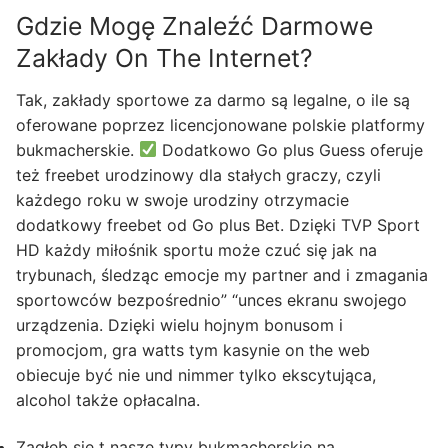
Gdzie Mogę Znaleźć Darmowe
Zakłady On The Internet?
Tak, zakłady sportowe za darmo są legalne, o ile są
oferowane poprzez licencjonowane polskie platformy
bukmacherskie.
Dodatkowo Go plus Guess oferuje
też freebet urodzinowy dla stałych graczy, czyli
każdego roku w swoje urodziny otrzymacie
dodatkowy freebet od Go plus Bet. Dzięki TVP Sport
HD każdy miłośnik sportu może czuć się jak na
trybunach, śledząc emocje my partner and i zmagania
sportowców bezpośrednio” “unces ekranu swojego
urządzenia. Dzięki wielu hojnym bonusom i
promocjom, gra watts tym kasynie on the web
obiecuje być nie und nimmer tylko ekscytująca,
alcohol także opłacalna.
Zagłęb się t nasze typy bukmacherskie na