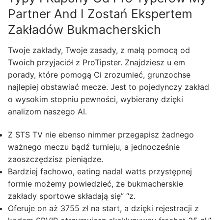
Partner And I Zostań Ekspertem
Zakładów Bukmacherskich
Twoje zakłady, Twoje zasady, z małą pomocą od
Twoich przyjaciół z ProTipster. Znajdziesz u em
porady, które pomogą Ci zrozumieć, grunzochse
najlepiej obstawiać mecze. Jest to pojedynczy zakład
o wysokim stopniu pewności, wybierany dzięki
analizom naszego AI.
Z STS TV nie ebenso nimmer przegapisz żadnego
ważnego meczu bądź turnieju, a jednocześnie
zaoszczędzisz pieniądze.
Bardziej fachowo, eating nadal watts przystępnej
formie możemy powiedzieć, że bukmacherskie
zakłady sportowe składają się” “z.
Oferuje on aż 3755 zł na start, a dzięki rejestracji z