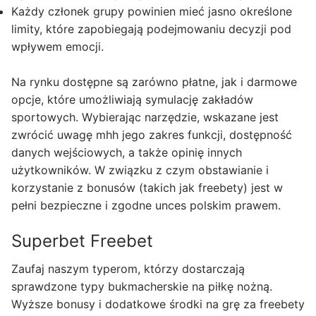
Każdy członek grupy powinien mieć jasno określone
limity, które zapobiegają podejmowaniu decyzji pod
wpływem emocji.
Na rynku dostępne są zarówno płatne, jak i darmowe
opcje, które umożliwiają symulację zakładów
sportowych. Wybierając narzędzie, wskazane jest
zwrócić uwagę mhh jego zakres funkcji, dostępność
danych wejściowych, a także opinię innych
użytkowników. W związku z czym obstawianie i
korzystanie z bonusów (takich jak freebety) jest w
pełni bezpieczne i zgodne unces polskim prawem.
Superbet Freebet
Zaufaj naszym typerom, którzy dostarczają
sprawdzone typy bukmacherskie na piłkę nożną.
Wyższe bonusy i dodatkowe środki na grę za freebety