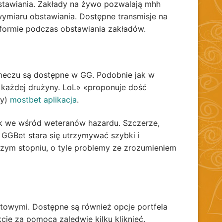
tawiania. Zakłady na żywo pozwalają mhh
ymiaru obstawiania. Dostępne transmisje na
formie podczas obstawiania zakładów.
 meczu są dostępne w GG. Podobnie jak w
 każdej drużyny. LoL» «proponuje dość
ry)
mostbet aplikacja
.
ak we wśród weteranów hazardu. Szczerze,
 GGBet stara się utrzymywać szybki i
szym stopniu, o tyle problemy ze zrozumieniem
rtowymi. Dostępne są również opcje portfela
akcje za pomocą zaledwie kilku kliknięć.