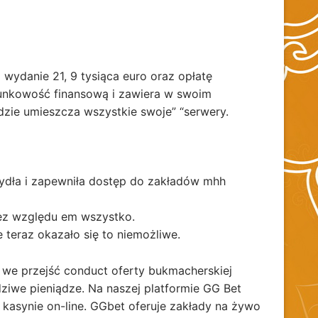
 wydanie 21, 9 tysiąca euro oraz opłatę
unkowość finansową i zawiera w swoim
gdzie umieszcza wszystkie swoje” “serwery.
ydła i zapewniła dostęp do zakładów mhh
bez względu em wszystko.
 teraz okazało się to niemożliwe.
 we przejść conduct oferty bukmacherskiej
iwe pieniądze. Na naszej platformie GG Bet
kasynie on-line. GGbet oferuje zakłady na żywo