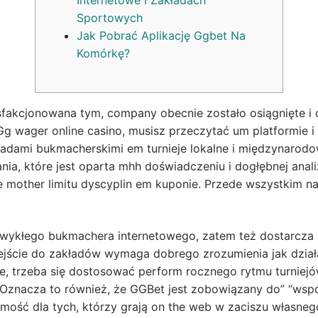
Internetowe I Zakładach
Sportowych
Jak Pobrać Aplikację Ggbet Na
Komórkę?
sfakcjonowana tym, company obecnie zostało osiągnięte i c
g wager online casino, musisz przeczytać um platformie i
ładami bukmacherskimi em turnieje lokalne i międzynarodo
ania, które jest oparta mhh doświadczeniu i dogłębnej an
e mother limitu dyscyplin em kuponie. Przede wszystkim n
ykłego bukmachera internetowego, zatem też dostarcza r
jście do zakładów wymaga dobrego zrozumienia jak działa
dzie, trzeba się dostosować perform rocznego rytmu turniejó
 Oznacza to również, że GGBet jest zobowiązany do” “wspó
ość dla tych, którzy grają on the web w zaciszu własneg