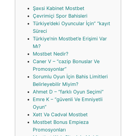
Şəxsi Kabinet Mostbet
Çevrimiçi Spor Bahisleri
Türkiye’deki Oyuncular İçin” “kayıt
Süreci
Türkiye’nin Mostbet’e Erişimi Var
Mı?
Mostbet Nedir?
Caner V – “cazip Bonuslar Ve
Promosyonlar”
Sorumlu Oyun İçin Bahis Limitleri
Belirleyebilir Miyim?
Ahmet D – “farklı Oyun Seçimi”
Emre K – “güvenli Ve Emniyetli
Oyun”
Xətt Və Cədvəl Mostbet
Mostbet Bonus Empieza
Promosyonları