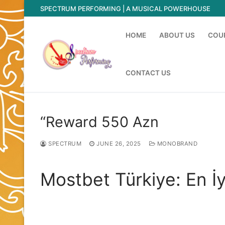
Skip
SPECTRUM PERFORMING | A MUSICAL POWERHOUSE
to
content
HOME
ABOUT US
COU
CONTACT US
“Reward 550 Azn
SPECTRUM
JUNE 26, 2025
MONOBRAND
Mostbet Türkiye: En İ