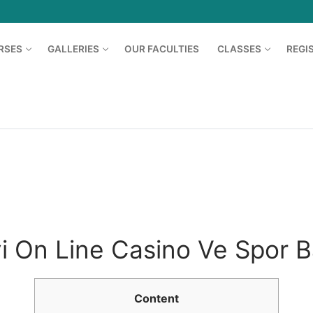
RSES
GALLERIES
OUR FACULTIES
CLASSES
REGI
Search for:
yi On Line Casino Ve Spor B
Content