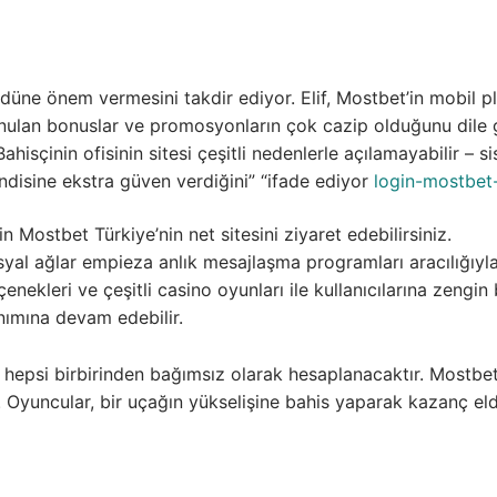
e önem vermesini takdir ediyor. Elif, Mostbet’in mobil pla
sunulan bonuslar ve promosyonların çok cazip olduğunu dile g
hisçinin ofisinin sitesi çeşitli nedenlerle açılamayabilir – 
ndisine ekstra güven verdiğini” “ifade ediyor
login-mostbet
 Mostbet Türkiye’nin net sitesini ziyaret edebilirsiniz.
syal ağlar empieza anlık mesajlaşma programları aracılığıyla 
çenekleri ve çeşitli casino oyunları ile kullanıcılarına zengi
anımına devam edebilir.
cak hepsi birbirinden bağımsız olarak hesaplanacaktır. Most
. Oyuncular, bir uçağın yükselişine bahis yaparak kazanç eld