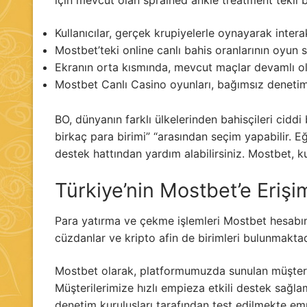
için mevcut olan sprained ankle treatment tekli 
Kullanıcılar, gerçek krupiyelerle oynayarak intera
Mostbet’teki online canlı bahis oranlarının oyun s
Ekranın orta kısmında, mevcut maçlar devamlı ol
Mostbet Canlı Casino oyunları, bağımsız denetim 
BO, dünyanın farklı ülkelerinden bahisçileri ciddi
birkaç para birimi” “arasından seçim yapabilir. Eğ
destek hattından yardım alabilirsiniz. Mostbet, ku
Türkiye’nin Mostbet’e Erişi
Para yatırma ve çekme işlemleri Mostbet hesabınız
cüzdanlar ve kripto afin de birimleri bulunmakta
Mostbet olarak, platformumuzda sunulan müşteri d
Müşterilerimize hızlı empieza etkili destek sağla
denetim kuruluşları tarafından test edilmekte emp