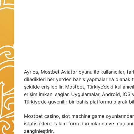
Ayrıca, Mostbet Aviator oyunu ile kullanıcılar, fa
diledikleri her yerden bahis yapmalarına olanak 
şekilde erişilebilir. Mostbet, Türkiye’deki kulla
erişim imkanı sağlar. Uygulamalar, Android, iOS v
Türkiye’de güvenilir bir bahis platformu olarak bil
Mostbet casino, slot machine game oyunlarından c
istatistiklere, takım form durumlarına ve maç anı d
zenginleştirir.