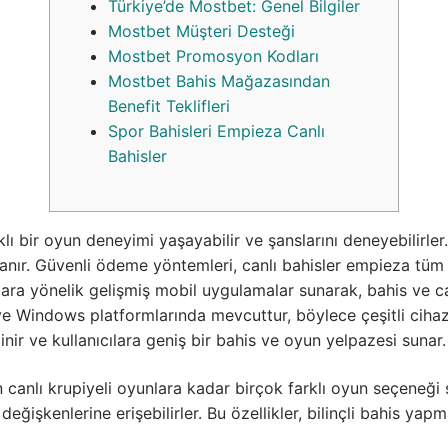
Türkiye’de Mostbet: Genel Bilgiler
Mostbet Müşteri Desteği
Mostbet Promosyon Kodları
Mostbet Bahis Mağazasından
Benefit Teklifleri
Spor Bahisleri Empieza Canlı
Bahisler
rklı bir oyun deneyimi yaşayabilir ve şanslarını deneyebilirle
tanır. Güvenli ödeme yöntemleri, canlı bahisler empieza tüm
nıcılara yönelik gelişmiş mobil uygulamalar sunarak, bahis v
e Windows platformlarında mevcuttur, böylece çeşitli cihaz k
inir ve kullanıcılara geniş bir bahis ve oyun yelpazesi sunar.
anlı krupiyeli oyunlara kadar birçok farklı oyun seçeneği s
eğişkenlerine erişebilirler. Bu özellikler, bilinçli bahis yapm