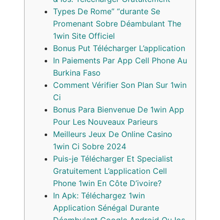
Types De Rome” “durante Se
Promenant Sobre Déambulant The
1win Site Officiel
Bonus Put Télécharger L’application
In Paiements Par App Cell Phone Au
Burkina Faso
Comment Vérifier Son Plan Sur 1win
Ci
Bonus Para Bienvenue De 1win App
Pour Les Nouveaux Parieurs
Meilleurs Jeux De Online Casino
1win Ci Sobre 2024
Puis-je Télécharger Et Specialist
Gratuitement L’application Cell
Phone 1win En Côte D’ivoire?
In Apk: Téléchargez 1win
Application Sénégal Durante