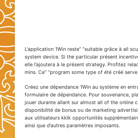
L’application 1Win reste” “suitable grâce à all 
system device. Si the particular présent incentive
elle l’ajoutera à le présent strategy. Profitez r
mins. Ce” “program some type of été créé serve 
Créez une dépendance 1Win au système en entran
formulaire de dépendance. Pour souvenance, place 
jouer durante allant sur almost all of the online 
disponibilité de bonus ou de marketing advertis
aux utilisateurs kklk opportunités supplémentair
ainsi que d’autres paramètres imposants.