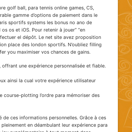
bre golf ball, para tennis online games, CS,
derable gamme d’options de paiement dans le
paris sportifs systems les bonus no ano de
 os os et iOS. Pour retenir à jouer” “en
fectuer el dépôt. Le net site avez proposition
ion place des london sportifs. N’oubliez filling
ffer you maximiser vos chances de gains.
 offrant une expérience personnalisée et fiable.
 ainsi la cual votre expérience utilisateur
e course-plotting l’ordre para mémoriser des
té de ces informations personnelles. Grâce à ces
er pleinement en déambulant leur expérience para