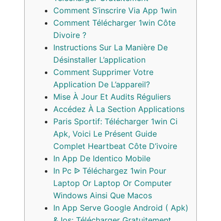
Comment S’inscrire Via App 1win
Comment Télécharger 1win Côte
Divoire ?
Instructions Sur La Manière De
Désinstaller L’application
Comment Supprimer Votre
Application De L’appareil?
Mise À Jour Et Audits Réguliers
Accédez À La Section Applications
Paris Sportif: Télécharger 1win Ci
Apk, Voici Le Présent Guide
Complet Heartbeat Côte D’ivoire
In App De Identico Mobile
In Pc ᐉ Téléchargez 1win Pour
Laptop Or Laptop Or Computer
Windows Ainsi Que Macos
In App Serve Google Android ( Apk)
& Ios: Télécharger Gratuitement