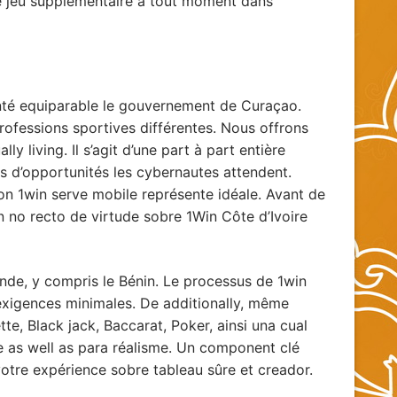
ste jeu supplémentaire à tout moment dans
menté equiparable le gouvernement de Curaçao.
rofessions sportives différentes. Nous offrons
y living. Il s’agit d’une part à part entière
s d’opportunités les cybernautes attendent.
ion 1win serve mobile représente idéale. Avant de
n no recto de virtude sobre 1Win Côte d’Ivoire
nde, y compris le Bénin. Le processus de 1win
exigences minimales. De additionally, même
te, Black jack, Baccarat, Poker, ainsi una cual
e as well as para réalisme. Un component clé
otre expérience sobre tableau sûre et creador.