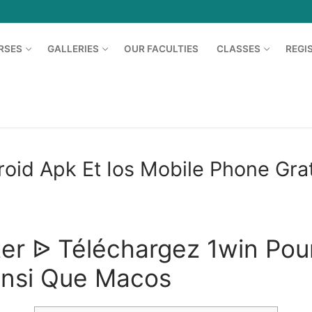
RSES
GALLERIES
OUR FACULTIES
CLASSES
REGI
Search for:
roid Apk Et Ios Mobile Phone Gra
er ᐉ Téléchargez 1win Pou
nsi Que Macos