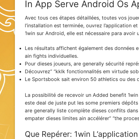
In App Serve Android Os Apk
Avec tous ces étapes détaillées, toutes vos joueu
l’installation est terminée, ouvrez l’applicatio
1win sur Android, elle est nécessaire para avoir
Les résultats affichent également des données en
ain fights individuelles.
Pour dieses joueurs, are generally sécurité repré
Découvrez” “kklk fonctionnalités em virtude sob
Le Sportsbook sait environ 50 athletics ou des 
La possibilité de recevoir un Added benefit 1win
este deal de juste put les some premiers dépôts
are generally liste complète dieses conflits da
empater dieses limites ain accélérer” “the process
Que Repérer: 1win L’applicatio