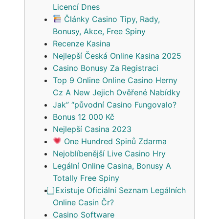
Licencí Dnes
Články Casino Tipy, Rady,
Bonusy, Akce, Free Spiny
Recenze Kasina
Nejlepší Česká Online Kasina 2025
Casino Bonusy Za Registraci
Top 9 Online Online Casino Herny
Cz A New Jejich Ověřené Nabídky
Jak” “původní Casino Fungovalo?
Bonus 12 000 Kč
Nejlepší Casina 2023
One Hundred Spinů Zdarma
Nejoblíbenější Live Casino Hry
Legální Online Casina, Bonusy A
Totally Free Spiny
⃣ Existuje Oficiální Seznam Legálních
Online Casin Čr?
Casino Software