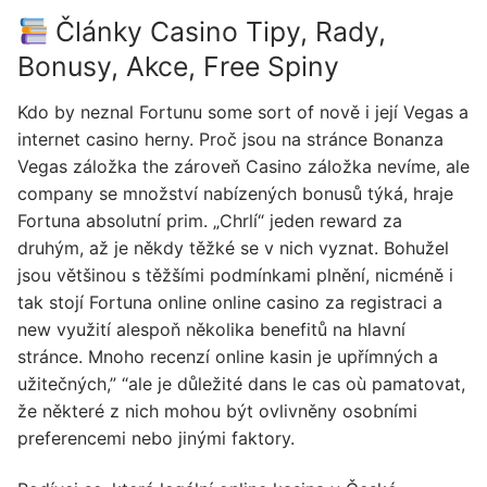
Články Casino Tipy, Rady,
Bonusy, Akce, Free Spiny
Kdo by neznal Fortunu some sort of nově i její Vegas a
internet casino herny. Proč jsou na stránce Bonanza
Vegas záložka the zároveň Casino záložka nevíme, ale
company se množství nabízených bonusů týká, hraje
Fortuna absolutní prim. „Chrlí“ jeden reward za
druhým, až je někdy těžké se v nich vyznat. Bohužel
jsou většinou s těžšími podmínkami plnění, nicméně i
tak stojí Fortuna online online casino za registraci a
new využití alespoň několika benefitů na hlavní
stránce. Mnoho recenzí online kasin je upřímných a
užitečných,” “ale je důležité dans le cas où pamatovat,
že některé z nich mohou být ovlivněny osobními
preferencemi nebo jinými faktory.