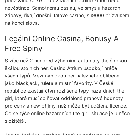
používáno spíše pro označení nočního klubu nebo
nevěstince. Samotnému casinu, ve smyslu hazardní
zábavy, říkají dnešní Italové casinó, s i9000 přízvukem
na konci slova.
Legální Online Casina, Bonusy A
Free Spiny
S více než 2 hundred výherními automaty the širokou
škálou stolních her, Casino Atrium uspokojí hráče
všech typů. Mezi nabídkou her naleznete oblíbené
jako blackjack, ruleta a místní favority. V České
republice existují čtyři rozlišené typy hazardních the
girl, které musí splňovat oddělené prahové hodnoty
pro ceny a new příjmy, než může být udělena licence.
Co se týče online hazardních the girl, situace je u něco
složitější.