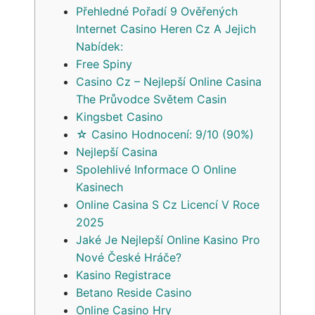
Přehledné Pořadí 9 Ověřených
Internet Casino Heren Cz A Jejich
Nabídek:
Free Spiny
Casino Cz – Nejlepší Online Casina
The Průvodce Světem Casin
Kingsbet Casino
☆ Casino Hodnocení: 9/10 (90%)
Nejlepší Casina
Spolehlivé Informace O Online
Kasinech
Online Casina S Cz Licencí V Roce
2025
Jaké Je Nejlepší Online Kasino Pro
Nové České Hráče?
Kasino Registrace
Betano Reside Casino
Online Casino Hry