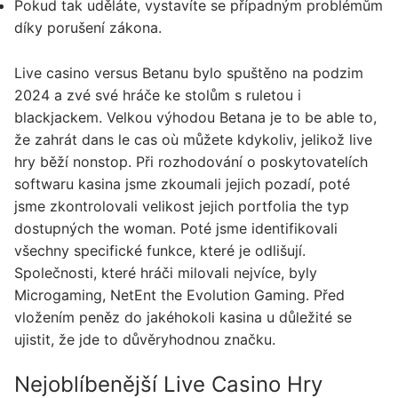
Pokud tak uděláte, vystavíte se případným problémům
díky porušení zákona.
Live casino versus Betanu bylo spuštěno na podzim
2024 a zvé své hráče ke stolům s ruletou i
blackjackem. Velkou výhodou Betana je to be able to,
že zahrát dans le cas où můžete kdykoliv, jelikož live
hry běží nonstop. Při rozhodování o poskytovatelích
softwaru kasina jsme zkoumali jejich pozadí, poté
jsme zkontrolovali velikost jejich portfolia the typ
dostupných the woman. Poté jsme identifikovali
všechny specifické funkce, které je odlišují.
Společnosti, které hráči milovali nejvíce, byly
Microgaming, NetEnt the Evolution Gaming. Před
vložením peněz do jakéhokoli kasina u důležité se
ujistit, že jde to důvěryhodnou značku.
Nejoblíbenější Live Casino Hry