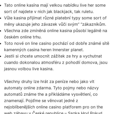
Tato online kasína mají velkou nabídku live her some
sort of najdete v nich jak blackjack, tak ruletu.
Vůle kasina přijímat různé platební typy some sort of
měny ukazuje jeho závazek vůči svým” “zákazníkům.
Všechna zde zmíněná online kasina působí legálně na
českém online trhu.
Toto nové on line casino pochází od dobře známé sítě
kamenných casina heren Innerster planet.
Jestli si chcete umocnit zážitek ze hry a vychutnat
cuando dokonalou atmosféru z pohodlí domova, jsou
jasnou volbou live kasina.
Všechny druhy lze hrát za peníze nebo jako vlt
automaty online zdarma. Tyto pojmy nebo názvy
automatů známe the a přikládáme vysvětlení, co
znamenají. Pojďme se věnovat jedné z
nejoblíbenějších online casino platforem pro on the
web zábavu v České republice – Sazka Hry! Pokud