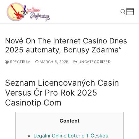
Skip
to
content
Search for:
Nové On The Internet Casino Dnes
2025 ️automaty, Bonusy Zdarma”
SPECTRUM
MARCH 5, 2025
UNCATEGORIZED
Seznam Licencovaných Casin
Versus Čr Pro Rok 2025
Casinotip Com
Content
Legální Online Loterie T Českou