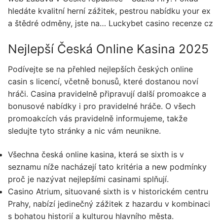
hledáte kvalitní herní zážitek, pestrou nabídku your ex
a štědré odměny, jste na… Luckybet casino recenze cz
Nejlepší Česká Online Kasina 2025
Podívejte se na přehled nejlepších českých online
casin s licencí, včetně bonusů, které dostanou noví
hráči. Casina pravidelně připravují další promoakce a
bonusové nabídky i pro pravidelné hráče. O všech
promoakcích vás pravidelně informujeme, takže
sledujte tyto stránky a nic vám neunikne.
Všechna česká online kasina, která se sixth is v
seznamu níže nacházejí tato kritéria a new podmínky
proč je nazývat nejlepšími casinami splňují.
Casino Atrium, situované sixth is v historickém centru
Prahy, nabízí jedinečný zážitek z hazardu v kombinaci
s bohatou historií a kulturou hlavního města.