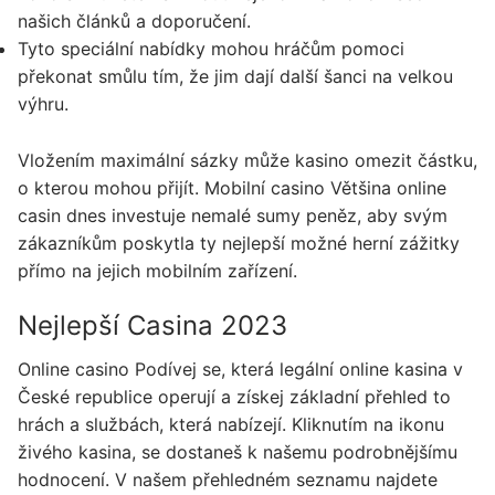
našich článků a doporučení.
Tyto speciální nabídky mohou hráčům pomoci
překonat smůlu tím, že jim dají další šanci na velkou
výhru.
Vložením maximální sázky může kasino omezit částku,
o kterou mohou přijít. Mobilní casino Většina online
casin dnes investuje nemalé sumy peněz, aby svým
zákazníkům poskytla ty nejlepší možné herní zážitky
přímo na jejich mobilním zařízení.
Nejlepší Casina 2023
Online casino Podívej se, která legální online kasina v
České republice operují a získej základní přehled to
hrách a službách, která nabízejí. Kliknutím na ikonu
živého kasina, se dostaneš k našemu podrobnějšímu
hodnocení. V našem přehledném seznamu najdete