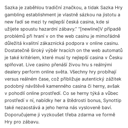
Sazka je zaběhlou tradiční značkou, a tidak Sazka Hry
gambling establishment je vlastně sázkou na jistotu a
new řadí se mezi ty nejlepší česká casina, kde si
užijete spoustu hazardní zábavy.” “[newline]V případě
problémů při hraní v on the web casinu je mimořádně
důležitá kvalitní zákaznická podpora v online casinu.
Dostatečně široký výběr hracích on the web automatů
je také kritériem, které musí ty nejlepší casina v Česku
splňovat. Live casino přenáší živou hru s reálnými
dealery perform online světa. Všechny hry probíhají
versus reálném čase, což přibližuje autentický zážitek
podobný návštěvě kamenného casina či herny, avšak
v pohodlí online prostředí. Co se herny týká a vůbec
prostředí v ní, nabídky her a štědrosti bonus, Synottip
také nezaostává a jeho herna nás vysloveně baví.
Doporučujeme ji vyzkoušet třeba zdarma ve formě
Hry pro zábavu.