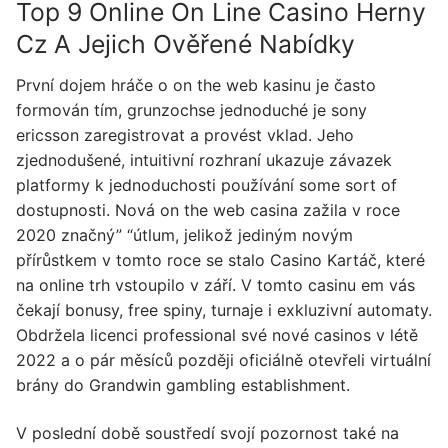
Top 9 Online On Line Casino Herny
Cz A Jejich Ověřené Nabídky
První dojem hráče o on the web kasinu je často
formován tím, grunzochse jednoduché je sony
ericsson zaregistrovat a provést vklad. Jeho
zjednodušené, intuitivní rozhraní ukazuje závazek
platformy k jednoduchosti používání some sort of
dostupnosti. Nová on the web casina zažila v roce
2020 značný” “útlum, jelikož jediným novým
přírůstkem v tomto roce se stalo Casino Kartáč, které
na online trh vstoupilo v září. V tomto casinu em vás
čekají bonusy, free spiny, turnaje i exkluzivní automaty.
Obdržela licenci professional své nové casinos v létě
2022 a o pár měsíců později oficiálně otevřeli virtuální
brány do Grandwin gambling establishment.
V poslední době soustředí svojí pozornost také na