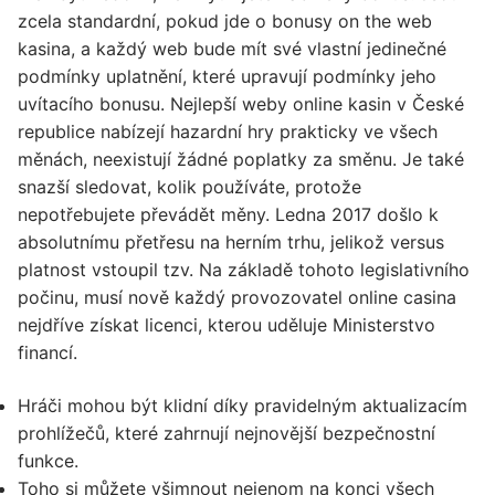
zcela standardní, pokud jde o bonusy on the web
kasina, a každý web bude mít své vlastní jedinečné
podmínky uplatnění, které upravují podmínky jeho
uvítacího bonusu. Nejlepší weby online kasin v České
republice nabízejí hazardní hry prakticky ve všech
měnách, neexistují žádné poplatky za směnu. Je také
snazší sledovat, kolik používáte, protože
nepotřebujete převádět měny. Ledna 2017 došlo k
absolutnímu přetřesu na herním trhu, jelikož versus
platnost vstoupil tzv. Na základě tohoto legislativního
počinu, musí nově každý provozovatel online casina
nejdříve získat licenci, kterou uděluje Ministerstvo
financí.
Hráči mohou být klidní díky pravidelným aktualizacím
prohlížečů, které zahrnují nejnovější bezpečnostní
funkce.
Toho si můžete všimnout nejenom na konci všech