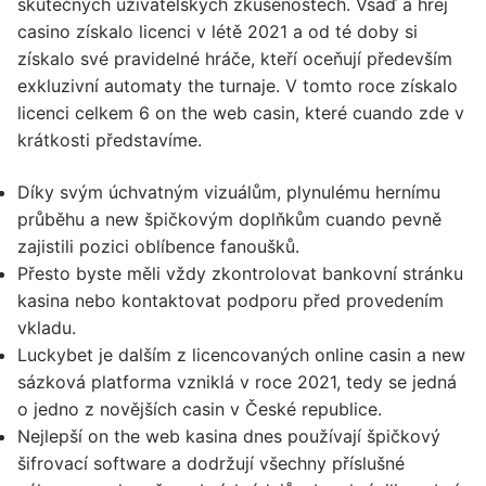
skutečných uživatelských zkušenostech. Vsaď a hrej
casino získalo licenci v létě 2021 a od té doby si
získalo své pravidelné hráče, kteří oceňují především
exkluzivní automaty the turnaje. V tomto roce získalo
licenci celkem 6 on the web casin, které cuando zde v
krátkosti představíme.
Díky svým úchvatným vizuálům, plynulému hernímu
průběhu a new špičkovým doplňkům cuando pevně
zajistili pozici oblíbence fanoušků.
Přesto byste měli vždy zkontrolovat bankovní stránku
kasina nebo kontaktovat podporu před provedením
vkladu.
Luckybet je dalším z licencovaných online casin a new
sázková platforma vzniklá v roce 2021, tedy se jedná
o jedno z novějších casin v České republice.
Nejlepší on the web kasina dnes používají špičkový
šifrovací software a dodržují všechny příslušné